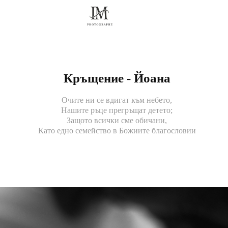
Кръщение - Йоана
Очите ни се вдигат към небето,
Нашите ръце прегръщат детето;
Защото всички сме обичани,
Като едно семейство в Божиите благословии