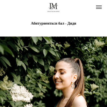
Абитуриенткси бал - Диди